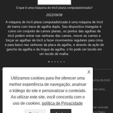
O que é uma máquina de tricô plana computadorizada?
2022/09/08
A máquina de tricô plana computadorizada é uma máquina de tricô
de trama com trava de agulha dupla. Seu dispositivo triangular é
como um conjunto de cames planas, os pontos das agulhas de
tricô podem entrar nas ranhuras das cames, mover as cames e
forçar as agulhas de tricô a fazer movimentos regulares para cima
e para baixo nas ranhuras da placa da agulha, e através da ação do
gancho da agulha e da língua da agulha, o fio pode ser tecido em
um tecido de malha.
X
Utilizamos cookies para lhe oferecer uma
Copyright © 2022 Tongxiang Qianglong Machinery Co., Ltd. - Máquina de tricô
melhor experiência de navegação, analisar
plana computadorizada, sistema de pente de fio com acabamento zero,
o tráfego do site e personalizar o conteúdo.
Ao utilizar este site, você concorda com o
alimentador motorizado - todos os direitos reservados.
uso de cookies.
política de Privacidade
Casa
Sobre nós
Produtos
Notícias
Download
Enviar consulta
Contate-nos
links
Sitemap
RSS
XML
Privacy Policy